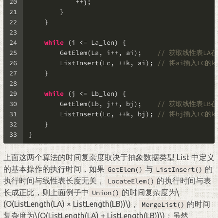
20
            ++j;
21
        }
22
    }
23
24
while
 (i <= La_len) {
25
        GetElem(La, i++, ai);    
// 获取线性表LA在
26
        ListInsert(Lc, ++k, ai); 
// 将ai插入LC的k
27
    }
28
29
while
 (j <= Lb_len) {
30
        GetElem(Lb, j++, bj);    
// 获取线性表LB在
31
        ListInsert(Lc, ++k, bj); 
// 将bj插入LC的k
32
    }
33
}
上面这两个算法的时间复杂度取决于抽象数据类型 List 中定义
的基本操作的执行时间，如果
与
的
GetElem()
ListInsert()
执行时间与线性表长度无关，
的执行时间与表
LocateElem()
长成正比，则上面例子中
的时间复杂度为
\
Union()
(O(ListLength(LA) × ListLength(LB))\)
，
的时间
MergeList()
复杂度为
\(O(ListLength(LA) + ListLength(LB))\)
；虽然