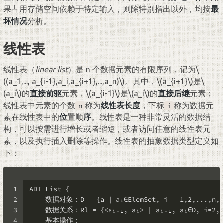
果占用存储空间依赖于特定输入，则除特别指出以外，均按
最
坏情况
分析。
线性表
线性表（
linear list
）是 n 个数据元素的有限序列，记为
\
((a_1,..., a_{i-1},a_i,a_{i+1},...,a_n)\)
。其中，
\(a_{i+1}\)
是
\
(a_i\)
的
直接前驱
元素，
\(a_{i-1}\)
是
\(a_i\)
的
直接后继
元素；
线性表中元素的个数
称为
线性表长度
，下标
称为数据元
n
i
素在线性表中的
位
置顺
序
。线性表是一种非常灵活的数据结
构，可以按需进行增长或者缩短，或者访问任意的线性表元
素，以及执行插入删除等操作。线性表的抽象数据类型定义如
下：
1
ADT List {
2
    数据对象：D = {a | aᵢ∈ElemSet, i = 1,2,...,n, 
3
    数据关系：Rl = {<aᵢ₋₁, aᵢ> | aᵢ₋₁, aᵢ∈D, i=2,.
4
    基本操作：