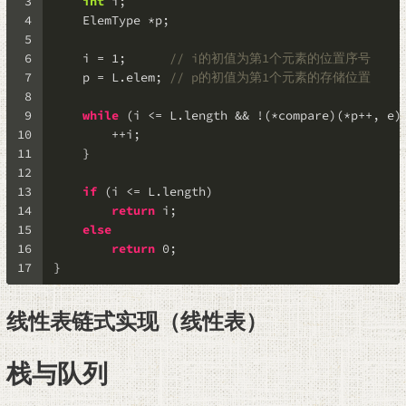
3
int
 i;
4
    ElemType *p;
5
6
    i = 
1
;      
// i的初值为第1个元素的位置序号
7
    p = L.elem; 
// p的初值为第1个元素的存储位置
8
9
while
 (i <= L.length && !(*compare)(*p++, e)
10
        ++i;
11
    }
12
13
if
 (i <= L.length)
14
return
 i;
15
else
16
return
0
;
17
}
线性表链式实现（线性表）
栈与队列