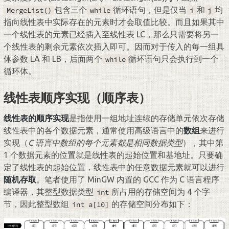
包含三个
循环语句，但是仅当
和
均
MergeList()
while
i
j
指向线性表中实际存在的元素时才会取值比较。而且如果其中
一个线性表的元素已经插入至线性表 LC，那么只需要将另一
个线性表的剩余元素依次插入即可。因而对于传入的每一组具
体参数 LA 和 LB，后面两个
循环语句只会执行到一个
while
循环体。
线性表顺序实现（顺序表）
线性表的顺序实现
是指使用一组地址连续的存储单元依次存储
线性表中的各个数据元素，通常使用高级语言中的
数组
来进行
实现（
C 语言中数组的每个元素都是相同数据类型
），其中第
1 个数据元素的位置就是线性表的起始位置和基地址。只要确
定了线性表的起始位置，线性表中的任意数据元素就可以进行
随机存取
。笔者使用了 MinGW 内置的 GCC 作为 C 语言程序
编译器，其整型数据类型
所占用的存储空间为 4 个字
int
节，因此整型数组
的存储空间分布如下：
int a[10]