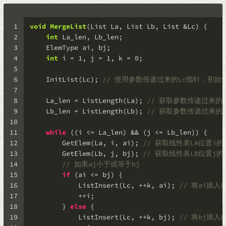
1
void
MergeList
(List La, List Lb, List &Lc)
 {
2
int
 La_len, Lb_len;
3
    ElemType ai, bj;
4
int
 i = 
1
, j = 
1
, k = 
0
;
5
6
    InitList(Lc); 
// 使用参数传递过来的Lc指针，初始
7
8
    La_len = ListLength(La); 
// 获取参数传递过来的
9
    Lb_len = ListLength(Lb); 
// 获取参数传递过来的
10
11
while
 ((i <= La_len) && (j <= Lb_len)) {
12
        GetElem(La, i, ai); 
// 获取线性表LA位置i的
13
        GetElem(Lb, j, bj); 
// 获取线性表LB位置j的
14
// 如果aj小于或等于bj
15
if
 (ai <= bj) {
16
            ListInsert(Lc, ++k, ai); 
// 将ai插入L
17
            ++i;
18
        } 
else
 {
19
            ListInsert(Lc, ++k, bj); 
// 将bj插入L