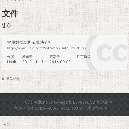
文件
\[ \]
常用数据结构 & 算法分析
http://www.uinio.com/Software/Data-Structure/
作者
发布于
更新于
许可协议
Hank
2015-11-13
2016-09-03
#
数学结构
玩转 Arduino Uno/Mega 和 ESP8266/32 开源硬件
意法半导体 UINIO-MCU-STM32F103 标准库典型实例
分类