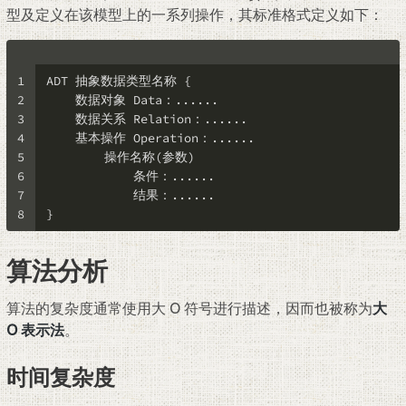
型及定义在该模型上的一系列操作，其标准格式定义如下：
1
ADT 抽象数据类型名称 {
2
    数据对象 Data：......
3
    数据关系 Relation：......
4
    基本操作 Operation：......
5
        操作名称(参数)
6
            条件：......
7
            结果：......
8
}
算法分析
算法的复杂度通常使用大 O 符号进行描述，因而也被称为
大
O 表示法
。
时间复杂度