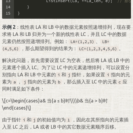
13
            ListInsert(La, ++La_len, e);  
// 那
14
    }
15
}
示例 2
：线性表 LA 和 LB 中的数据元素按照递增排列，现在要
求将 LA 和 LB 归并为一个新的线性表 LC，并且 LC 中的数据
元素仍然按照递增排列。例如：
、
LA=(1,2,3)
LB=
，那么期望得到的结果为：
。
(4,5,6)
LC=(1,2,3,4,5,6)
解决此问题，首先需要设置 LC 为空表，然后将 LA 或 LB 中的
元素逐个插入 LC。为了让 LC 中的元素递增排列，可以设置分
别指向 LA 和 LB 中元素的
和
指针，如果设置
指向的元
i
j
i
素为
，
指向的元素为
，那么插入至 LC 中的元素
应
a
j
b
c
同时满足如下条件：
\[c=\begin{cases}a& 当{a ≤ b}时\\\\b& 当{a > b}时
\end{cases}\]
由于指针
和
的初始值均为
，因此在其所指向的元素插
i
j
1
入至 LC 之后，LA 或者 LB 中的其它数据元素顺序后移。