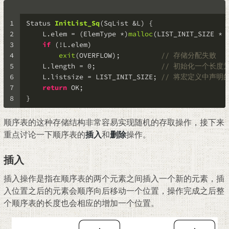
1
Status 
InitList_Sq
(SqList &L)
 {
2
    L.elem = (ElemType *)
malloc
(LIST_INIT_SIZE * 
3
if
 (!L.elem)
4
exit
(OVERFLOW);          
// 存储分配失败
5
    L.length = 
0
;                
// 初始化一个长度
6
    L.listsize = LIST_INIT_SIZE; 
// 将宏定义中声明的L
7
return
 OK;
8
}
顺序表的这种存储结构非常容易实现随机的存取操作，接下来
重点讨论一下顺序表的
插入
和
删除
操作。
插入
插入操作是指在顺序表的两个元素之间插入一个新的元素，插
入位置之后的元素会顺序向后移动一个位置，操作完成之后整
个顺序表的长度也会相应的增加一个位置。