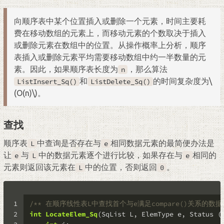
向顺序表中某个位置插入或删除一个元素，时间主要耗
费在移动数组的元素上，而移动元素的个数取决于插入
或删除元素在数组中的位置。从操作概率上分析，顺序
表插入或删除元素平均需要移动数组中约一半数量的元
素。因此，如果顺序表长度为
，那么算法
n
和
的时间复杂度为
\
ListInsert_Sq()
ListDelete_Sq()
(O(n)\)
。
查找
顺序表
中查询是否存在与
相同数据元素的最简便办法是
L
e
让
与
中的数据元素逐个进行比较，如果存在与
相同的
e
L
e
元素则返回该元素在
中的位置，否则返回
。
L
0
1
/** 在顺序线性表L中查找首个与e满足compare()关系的
2
int
LocateElem_Sq
(SqList L, ElemType e, Status (