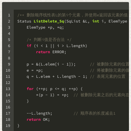
1
/** 删除顺序线性表L的第i个元素，并使用e返回该元素的值，其中i的
2
Status 
ListDelete_Sq
(SqList &L, 
int
 i, ElemType 
3
    ElemType *p, *q;
4
5
/* 判断i值是否合法 */
6
if
 (i < 
1
 || i > L.length)
7
return
 ERROR;
8
9
    p = &(L.elem[i - 
1
]);      
// 被删除元素的位置
10
    e = *p;                    
// 将被删除元素的值
11
    q = L.elem + L.length - 
1
; 
// 表尾元素的位置
12
13
for
 (++p; p <= q; ++p) {
14
        *(p - 
1
) = *p;  
// 被删除元素之后的元素向左
15
    }
16
17
    --L.length;         
// 顺序表的长度减去1
18
return
 OK;
19
}