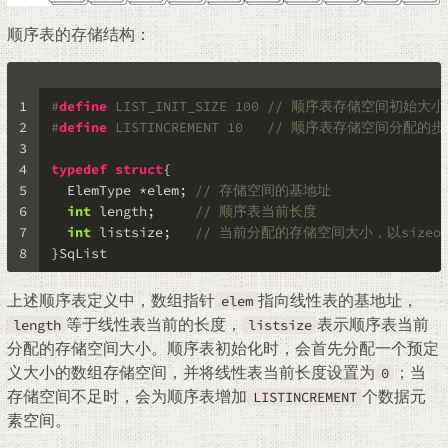
顺序表的存储结构：
1
#
define
 LIST_INIT_SIZE 100 
// 顺序表存储空间初始大小
2
#
define
 LISTINCREMENT 10   
// 顺序表存储空间分配的
3
4
typedef
struct
{
5
  ElemType *elem; 
// 存储空间的基地址
6
int
 length;     
// 顺序表当前长度
7
int
 listsize;   
// 当前分配的存储空间大小，以sizeof(
8
}SqList
上述顺序表定义中，数组指针
指向线性表的基地址，
elem
等于线性表当前的长度，
表示顺序表当前
length
listsize
分配的存储空间大小。顺序表初始化时，会首先分配一个预定
义大小的数组存储空间，并将线性表当前长度设置为
；当
0
存储空间不足时，会为顺序表增加
个数据元
LISTINCREMENT
素空间。