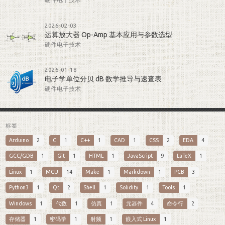
2026-02-03
运算放大器 Op-Amp 基本应用与参数选型
硬件电子技术
2026-01-18
电子学单位分贝 dB 数学推导与速查表
硬件电子技术
标签
Arduino
2
C
1
C++
1
CAD
1
CSS
2
EDA
4
GCC/GDB
1
Git
1
HTML
1
JavaScript
9
LaTeX
1
Linux
1
MCU
14
Make
1
Markdown
1
PCB
3
Python3
1
Qt
2
Shell
1
Solidity
1
Tools
1
Windows
1
代数
1
仿真
1
元器件
4
命令行
2
存储器
1
密码学
1
射频
1
嵌入式 Linux
1