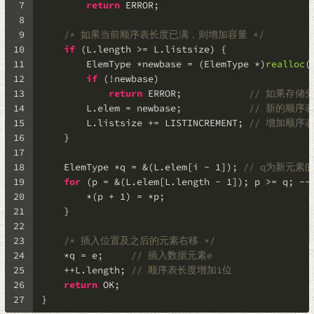
7
return
 ERROR;
8
9
/* 如果当前顺序表长度已满，则增加容量 */
10
if
 (L.length >= L.listsize) {
11
        ElemType *newbase = (ElemType *)
realloc
(
12
if
 (!newbase)
13
return
 ERROR;            
// 如果存储
14
        L.elem = newbase;            
// 新的顺序
15
        L.listsize += LISTINCREMENT; 
// 增加顺序
16
    }
17
18
    ElemType *q = &(L.elem[i - 
1
]); 
// q为新元素
19
for
 (p = &(L.elem[L.length - 
1
]); p >= q; --
20
        *(p + 
1
) = *p;
21
    }
22
23
/* 插入位置及之后的元素右移 */
24
    *q = e;     
// 插入数据元素e
25
    ++L.length; 
// 顺序表长度增加1位
26
return
 OK;
27
}