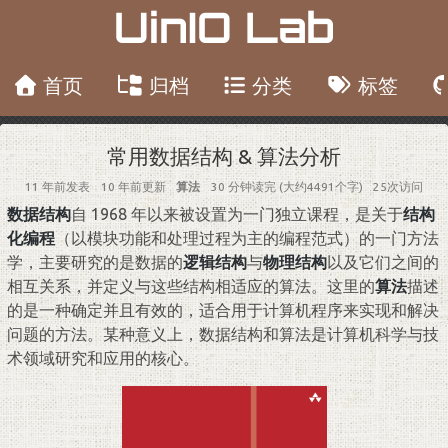
UinIO Lab
首页
归档
分类
标签
常用数据结构 & 算法分析
11 年前
发表
10 年前
更新
算法
30 分钟读完 (大约4491个字)
25
次访问
数据结构
自 1968 年以来被设置为一门独立课程，是关于
结构
化编程
（以模块功能和处理过程为主的编程范式）的一门方法
学，主要研究的是数据的
逻辑结构
与
物理结构
以及它们之间的
相互关系，并定义与这些结构相适应的算法。这里的
算法
描述
的是一种确定并且有效的，适合用于计算机程序来实现和解决
问题的方法。某种意义上，数据结构和算法是计算机科学与技
术领域研究和应用的核心。