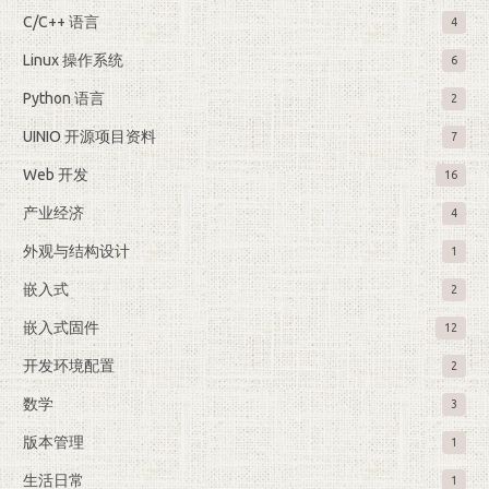
C/C++ 语言
4
Linux 操作系统
6
Python 语言
2
UINIO 开源项目资料
7
Web 开发
16
产业经济
4
外观与结构设计
1
嵌入式
2
嵌入式固件
12
开发环境配置
2
数学
3
版本管理
1
生活日常
1