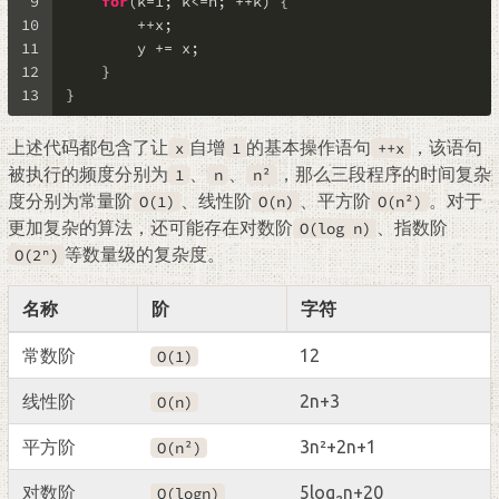
9
for
(k=
1
; k<=n; ++k) {
10
        ++x;
11
        y += x;
12
    }
13
}
上述代码都包含了让
自增
的基本操作语句
，该语句
x
1
++x
被执行的频度分别为
、
、
，那么三段程序的时间复杂
1
n
n²
度分别为常量阶
、线性阶
、平方阶
。对于
O(1)
O(n)
O(n²)
更加复杂的算法，还可能存在对数阶
、指数阶
O(log n)
等数量级的复杂度。
O(2ⁿ)
名称
阶
字符
常数阶
12
O(1)
线性阶
2n+3
O(n)
平方阶
3n²+2n+1
O(n²)
对数阶
5log₂n+20
O(logn)