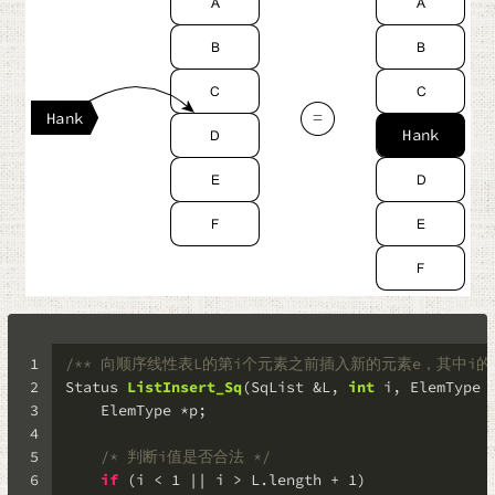
1
/** 向顺序线性表L的第i个元素之前插入新的元素e，其中i的取值范围为
2
Status 
ListInsert_Sq
(SqList &L, 
int
 i, ElemType 
3
    ElemType *p;
4
5
/* 判断i值是否合法 */
6
if
 (i < 
1
 || i > L.length + 
1
)