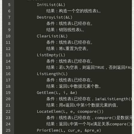
5
        InitList(&L)
6
            结果：构造一个空的线性表L。
7
        DestroyList(&L)
8
            条件：线性表L已经存在。
9
            结果：销毁线性表L。
10
        ClearList(&L)
11
            条件：线性表L已经存在。
12
            结果：将L重置为空表。
13
        ListEmpty(L)
14
            条件：线性表L已经存在。
15
            结果：若L为空表，则返回TRUE，否则返回FAL
16
        ListLength(L)
17
            条件：线性表L已经存在。
18
            结果：返回L中数据元素个数。
19
        GetElem(L, i, &e)
20
            条件：线性表L已经存在，1≤i≤ListLength(L
21
            结果：用e返回L中第i个数据元素的值。
22
        LocateElem(L, e, coompare())
23
            条件：线性表L已经存在，compare()是数
24
            结果：返回L中第一个与e满足关系comp
25
        PriorElem(L, cur_e, &pre_e)