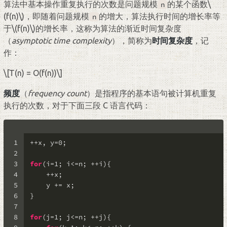
算法中基本操作重复执行的次数是问题规模
的某个函数
\
n
(f(n)\)
，即随着问题规模
的增大，算法执行时间的增长率等
n
于
\(f(n)\)
的增长率，这称为算法的渐近时间复杂度
（
asymptotic time complexity
），简称为
时间复杂度
，记
作：
\[T(n) = O(f(n))\]
频度
（
frequency count
）是指程序的基本语句被计算机重复
执行的次数，对于下面三段 C 语言代码：
1
++x, y=
0
;
2
3
for
(i=
1
; i<=n; ++i){
4
    ++x;
5
    y += x;
6
}
7
8
for
(j=
1
; j<=n; ++j){