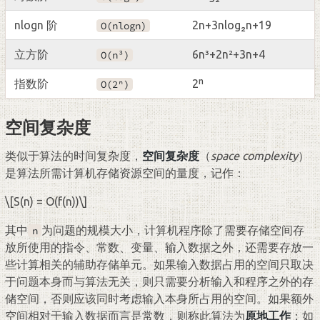
nlogn 阶
2n+3nlog₂n+19
O(nlogn)
立方阶
6n³+2n²+3n+4
O(n³)
指数阶
2ⁿ
O(2ⁿ)
空间复杂度
类似于算法的时间复杂度，
空间复杂度
（
space complexity
）
是算法所需计算机存储资源空间的量度，记作：
\[S(n) = O(f(n))\]
其中
为问题的规模大小，计算机程序除了需要存储空间存
n
放所使用的指令、常数、变量、输入数据之外，还需要存放一
些计算相关的辅助存储单元。如果输入数据占用的空间只取决
于问题本身而与算法无关，则只需要分析输入和程序之外的存
储空间，否则应该同时考虑输入本身所占用的空间。如果额外
空间相对于输入数据而言是常数，则称此算法为
原地工作
；如