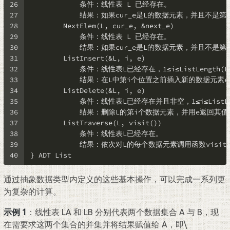
26
            条件：线性表 L 已经存在。
27
            结果：如果cur_e是L的数据元素，并且不
28
        NextElem(L, cur_e, &next_e)
29
            条件：线性表 L 已经存在。
30
            结果：如果cur_e是L的数据元素，并且不
31
        ListInsert(&L, i, e)
32
            条件：线性表L已经存在，1≤i≤ListLength(L
33
            结果：在L中第i个位置之前插入新的数据元素
34
        ListDelete(&L, i, e)
35
            条件：线性表L已经存在并且非空，1≤i≤ListLe
36
            结果：删除L的第i个数据元素，并用e返回其
37
        ListTraverse(L, visit())
38
            条件：线性表L已经存在。
39
            结果：依次对L的每个数据元素调用函数visit
40
} ADT List
通过抽象数据类型内定义的这些基本操作，可以完成一系列更
为复杂的计算。
示例 1
：线性表 LA 和 LB 分别代表两个数据集合 A 与 B，现
在需要求这两个集合的并集并将结果赋值给 A，即
\