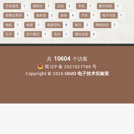
开发规范
1
微积分
1
总线
2
手机
1
数学结构
1
新概念英语
1
服务器
2
杂谈
4
汽车
1
电子仪器
1
电机
1
电源
1
电路理论
8
算法
2
网络协议
2
芯片
3
设计模式
1
语法
1
通信总线
4
10604
共
个访客
蜀 ICP 备 2021027760 号
Copyright © 2026
UinIO 电子技术实验室