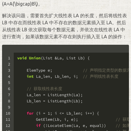
(A=A{\bigcap}B\)
。
解决该问题，需要首先扩大线性表 LA 的长度，然后将线性表
LB 中存在而线性表 LA 中不存在的数据元素插入至 LA。然后
从线性表 LB 依次获取每个数据元素，并依次在线性表 LA 中
进行查询，如果该数据元素不存在则执行插入至 LA 的操作：
1
void
Union
(List &La, List Lb)
 {
2
3
    ElemType e;             
// 声明指定类型的数据
4
int
 La_len, Lb_len, i;  
// 声明线性表长度
5
6
// 获取线性表长度
7
    La_len = ListLength(La);
8
    Lb_len = ListLength(Lb);
9
10
for
 (i = 
1
; i <= Lb_len; i++) {
11
        GetElem(Lb, i, e);                
// 获
12
if
 (!LocateElem(La, e, equal))    
// 如